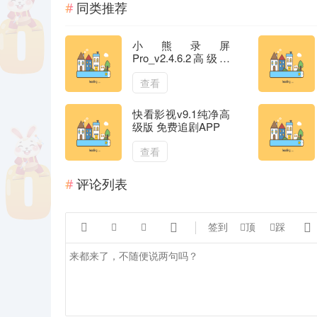
同类推荐
小熊录屏
Pro_v2.4.6.2高级版
手机录屏
查看
快看影视v9.1纯净高
级版 免费追剧APP
查看
评论列表





签到
顶
踩