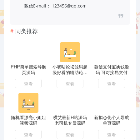
致信E-mail： 123456@qq.com
同类推荐
PHP简单搜索导航
小嘀咕论坛源码超
微信支付宝换钱源
页源码
级好看的辅助论坛
码 可对接易支付
附带搭建教程
查看
查看
查看
随机看漂亮小姐姐
横艾最新H站源码
新拟态化个人导航
视频源码
老司机专属源码
单页源码
查看
查看
查看