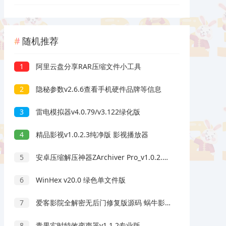
随机推荐
1
阿里云盘分享RAR压缩文件小工具
2
隐秘参数v2.6.6查看手机硬件品牌等信息
3
雷电模拟器v4.0.79/v3.122绿化版
4
精品影视v1.0.2.3纯净版 影视播放器
5
安卓压缩解压神器ZArchiver Pro_v1.0.2.10005正式版
6
WinHex v20.0 绿色单文件版
7
爱客影院全解密无后门修复版源码 蜗牛影院同款
8
青果实时特效变声器v1.1.2专业版