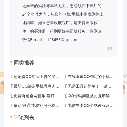
之而来的风险与本站无关，您必须在下载后的
24个小时之内，从您的电脑/手机中彻底删除上
述内容。如果您喜欢该程序，请支持正版软
件，购买注册，得到更好的正版服务。侵删请
致信E-mail： 123456@qq.com
同类推荐
还记得QQ空间上传的第一张照片吗？
在线查询QQ绑定的手机号码 亲测秒查
最新QQ绑定手机号查询 反查等功能
无需工具超简单！一键删除QQ单项好友
免费听遍全网音乐 暴打某Q某易云
QQ号码问题被封复审解封申请入口
移动/联通/电信积分兑换话费短信代码
电信副卡QQ卡钻教程及卡钻最新地址
评论列表